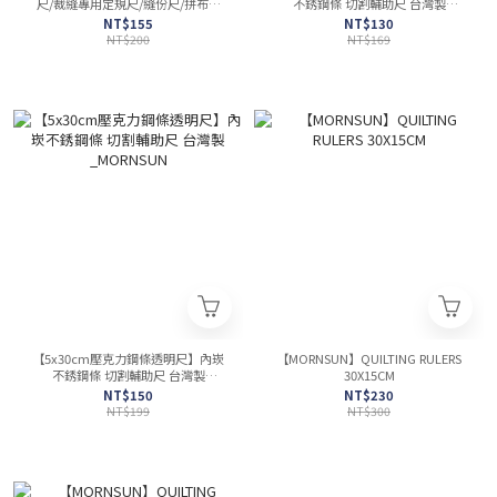
尺/裁縫專用定規尺/縫份尺/拼布尺
不銹鋼條 切割輔助尺 台灣製
專利雙色印刷 深淺布均適用
_MORNSUN
NT$155
NT$130
_MORNSUN
NT$200
NT$169
【5x30cm壓克力鋼條透明尺】內崁
【MORNSUN】QUILTING RULERS
不銹鋼條 切割輔助尺 台灣製
30X15CM
_MORNSUN
NT$150
NT$230
NT$199
NT$300