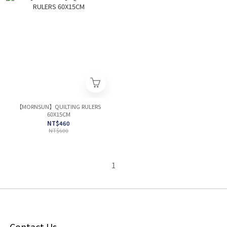
【MORNSUN】QUILTING RULERS
60X15CM
NT$460
NT$600
1
Contact Us