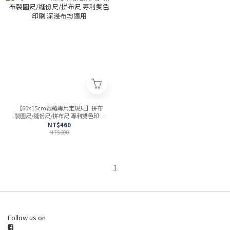
【60x15cm裁縫專用定規尺】拼布
製圖尺/縫份尺/拼布尺 專利雙色印刷
深淺布均適用
NT$460
NT$600
1
Follow us on