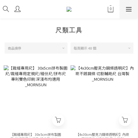
尺類工具
商品排序
每頁顯示 48 個
【裁縫專用尺】 30x5cm拼布製圖
【4x30cm壓克力鋼條透明尺】內崁