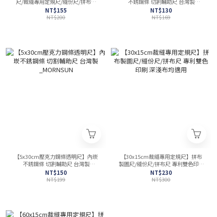
尺/裁縫專用定規尺/縫份尺/拼布尺
不銹鋼條 切割輔助尺 台灣製
專利雙色印刷 深淺布均適用
_MORNSUN
NT$155
NT$130
_MORNSUN
NT$200
NT$169
【5x30cm壓克力鋼條透明尺】內崁
【30x15cm裁縫專用定規尺】拼布
不銹鋼條 切割輔助尺 台灣製
製圖尺/縫份尺/拼布尺 專利雙色印刷
_MORNSUN
深淺布均適用
NT$150
NT$230
NT$199
NT$300