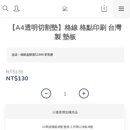
【A4透明切割墊】格線 格點印刷 台灣
製 墊板
全店，結帳金額滿$1000 享免運
NT$170
NT$130
以優惠價加購商品
A4質感霧面桌墊 墊板 工作辦公滑鼠桌墊