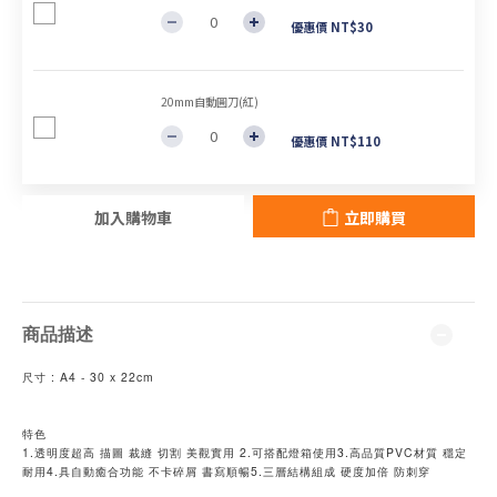
優惠價 NT$30
20mm自動圓刀(紅)
優惠價 NT$110
加入購物車
立即購買
商品描述
尺寸 : A4 - 30 x 22cm
特色
1.透明度超高 描圖 裁縫 切割 美觀實用 2.可搭配燈箱使用3.高品質PVC材質 穩定
耐用4.具自動癒合功能 不卡碎屑 書寫順暢5.三層結構組成 硬度加倍 防刺穿