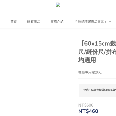
首頁
所有商品
商店介紹
『 熱銷精選商品專區 』
【60x15c
尺/縫份尺/拼
均適用
裁縫專用定規尺
全店，結帳金額滿$1000 享
NT$600
NT$460