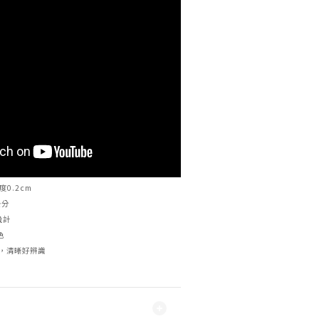
度0.2cm
公分
設計
色
用，清晰好辨識