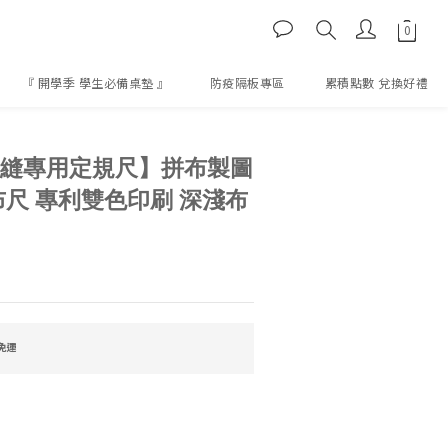
『 開學季 學生必備桌墊 』
防疫隔板專區
累積點數 兌換好禮
立即購買
m裁縫專用定規尺】拼布製圖
布尺 專利雙色印刷 深淺布
免運