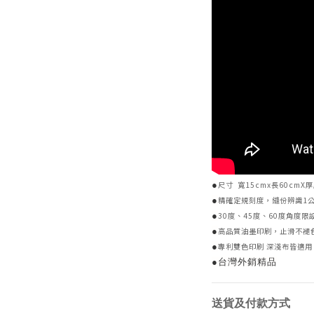
●
尺寸 寬15cmx長60cmX厚
●
精確定規刻度，縫份辨識1
●
30度、45度、60度角度限
●
高品質油墨印刷，止滑不褪
●
專利雙色印刷 深淺布皆適
●台灣外銷精品
送貨及付款方式