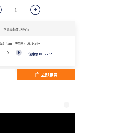
以優惠價加購商品
設計45mm拼布圓刀 滾刀-灰色
優惠價 NT$295
立即購買