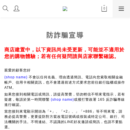
防詐騙宣導
商店建置中，以下資訊尚未受更新，可能並不適用於
您的購物體驗；若有任何疑問請與店家聯繫確認。
親愛的顧客您好
{shop name}
不會以任何名義、理由透過簡訊、電話向您索取相關金融
帳戶、信用卡相關資訊，也不會透過前述方式要求您前往銀行臨櫃或操作
ATM。
如果您接到相關電話或簡訊，請提高警覺，切勿輕信不明來電指示，若有
疑慮，敬請於第一時間聯繫
{shop name}
或撥打警政署 165 反詐騙專線
進行確認。
當您接到來電顯示開頭為「+」、「+2」、」「+886」等不明來電，請
務必提高警覺，更要提防對方竄改電話號碼或假裝成特定公司、銀行、司
法機關的手法。不明連結、不認識的LINE好友邀請或簡訊，也請不要點
選。