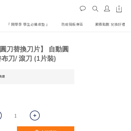
『 開學季 學生必備桌墊 』
防疫隔板專區
累積點數 兌換好禮
立即購買
布圓刀替換刀片】 自動圓
布刀/ 滾刀 (1片裝)
免運