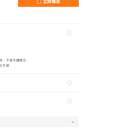
立即購買
耐用、不易生鏽氧化
又方便