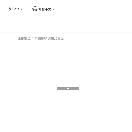
$
TWD
繁體中文
全部商品
/
『 熱銷精選商品專區 』