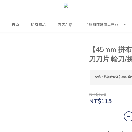
首頁
所有商品
商店介紹
『 熱銷精選商品專區 』
【45mm 拼
刀刀片 輪刀/拚
全店，結帳金額滿$1000 享
NT$150
NT$115