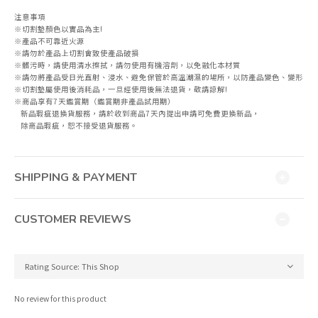
注意事項
※切割墊顏色以實品為主!
※產品不可靠近火源
※請勿於產品上切割會致使產品破損
※髒污時，請使用清水擦拭，請勿使用有機溶劑，以免融化本材質
※請勿將產品受日光直射、浸水、避免保管於高溫潮濕的場所，以防產品變色、變形
※切割墊屬使用後消耗品，一旦經使用後無法退貨，敬請諒解!
※商品享有7天鑑賞期（鑑賞期非產品試用期）
新品瑕疵退換貨服務，請於收到商品7天內提出申請可免費更換新品，
除商品瑕疵，恕不接受退貨服務。
SHIPPING & PAYMENT
CUSTOMER REVIEWS
No review for this product