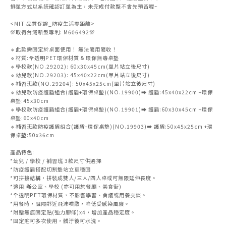
排單方式以系統確認訂單為主，未完成付款整不會先預留喔~
<MIT 品質保證_防疫生活零距離>
💯取得台灣新型專利: M606492💯
🔹此款需固定於桌面使用！ 無法隨用隨收！
🔹材質:全透明PET環保材質 & 環保無毒桌墊
🔹學校款(NO.29202): 60x30x45cm(單片站立後尺寸)
🔹幼兒款(NO.29203): 45x40x22cm(單片站立後尺寸)
🔹補習班款(NO.29204): 50x45x25cm(單片站立後尺寸)
🔹幼兒款防疫護盾組合(護盾+環保桌墊)(NO.19900)➡ 護盾:45x40x22cm +環保
桌墊:45x30cm
🔹學校款防疫護盾組合(護盾+環保桌墊)(NO.19901)➡ 護盾:60x30x45cm +環保
桌墊:60x40cm
🔹補習班款防疫護盾組合(護盾+環保桌墊)(NO.19903)➡ 護盾:50x45x25cm +環
保桌墊:50x36cm
產品特色:
*幼兒 / 學校 / 補習班 3款尺寸供選擇
*防疫護盾搭配切割墊站立更穩固
*可拼接結構，拼裝成雙人/三人/四人桌或可無限延伸長度。
*適用:辦公室、學校 (亦可用於餐廳、美食街)
*全透明PET環保材質，不影響學習、會議或用餐交談。
*用餐時，阻隔鄰近飛沫噴散，降低受感染風險。
*附贈無痕固定貼(強力膠條)x4，增加產品穩定度。
*固定貼可多次使用，髒汙後可水洗。