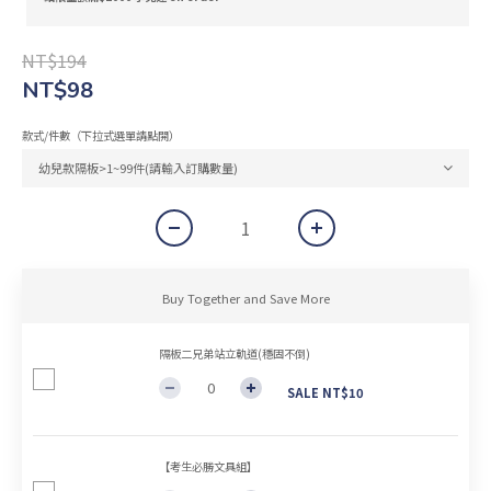
NT$194
NT$98
款式/件數（下拉式選單請點開）
Buy Together and Save More
隔板二兄弟站立軌道(穩固不倒)
SALE NT$10
【考生必勝文具組】