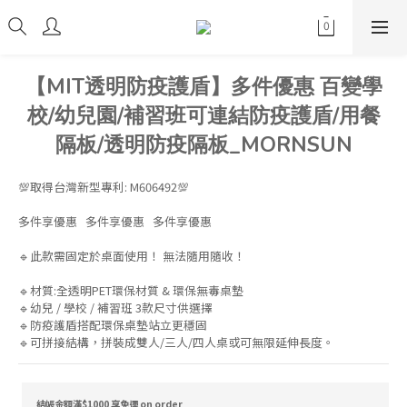
【MIT透明防疫護盾】多件優惠 百變學
校/幼兒園/補習班可連結防疫護盾/用餐
隔板/透明防疫隔板_MORNSUN
💯取得台灣新型專利: M606492💯
多件享優惠   多件享優惠   多件享優惠
🔹此款需固定於桌面使用！ 無法隨用隨收！
🔹材質:全透明PET環保材質 & 環保無毒桌墊
🔹幼兒 / 學校 / 補習班 3款尺寸供選擇
🔹防疫護盾搭配環保桌墊站立更穩固
🔹可拼接結構，拼裝成雙人/三人/四人桌或可無限延伸長度。
結帳金額滿$1000 享免運 on order