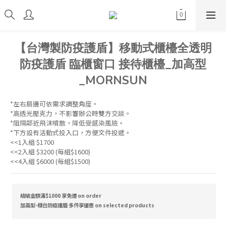
【台灣製防疫護盾】移動式櫃檯全透明
防疫護盾 臨櫃窗口 接待櫃檯_加高型
_MORNSUN
*左右扇邊可依需求調整角度。
*高透光壓克力，不影響辦公時雙方交談。
*阻隔鄰近飛沫噴散，降低受感染風險。
*下方設有活動式投入口，方便文件投遞。
<<1入組 $1700
<<2入組 $3200 (每組$1600)
<<4入組 $6000 (每組$1500)
結帳金額滿$1000 享免運 on order
加高型-櫃台防疫護盾 多件享優惠 on selected products