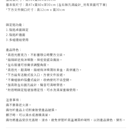
基本型尺寸：高47x寬60x深30cm (左右無孔洞設計_另有頁面可下單)
*下方文件開口尺寸：高12cm x 寬30cm
固定貼功能：
1.黏貼桌面固定
2.黏貼於牆面
3.多組連結使用
產品特色：
*高透光壓克力，不影響辦公時雙方交談。
*阻隔鄰近飛沫噴散，降低受感染風險。
*左右扇邊可依需求調整角度。
*高透光，超清晰，阻絕飛沫噴濺效果佳，高保護力。
*下方設有活動式投入口，方便文件投遞。
*不需組裝的摺疊式設計，收納便利不佔空間。
*加高款左右圓孔設計，聲音可清晰穿透。
*附透明固定貼增加穩定性、可水洗清潔重複使用。
注意事項：
請不要靠近火源。
請勿於產品上切割會致使產品破損。
髒汙時，可以清水或酒精清潔。
請勿將產品受日光直射、浸水，避免保管於高溫潮濕的場所，以防產品變色、變形。