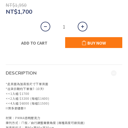
NT$1,950
NT$1,700
ADD TO CART
BUY NOW
DESCRIPTION
*此頁面為加高型尺寸下單頁面
*出貨日期約下單後7-10天!
<<1入組 $1700
<<2入組 $3200 (每組$1600)
<<4入組 $6000 (每組$1500)
!!買多更優惠!!
材質：PMMA透明壓克力
陳列方式：ㄇ型／自行調整需要角度 (兩種高度可做挑選)
加高型尺寸：高90x寬60x深30cm