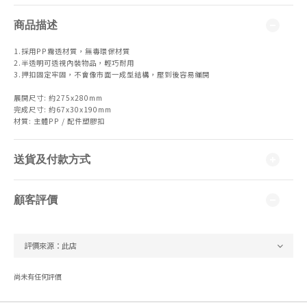
商品描述
1.採用PP霧透材質，無毒環保材質
2.半透明可透視內裝物品，輕巧耐用
3.押扣固定牢固，不會像市面一成型結構，壓到後容易繃開
展開尺寸: 約275x280mm
完成尺寸: 約67x30x190mm
材質: 主體PP / 配件塑膠扣
送貨及付款方式
顧客評價
尚未有任何評價