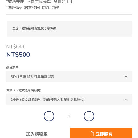
*螺絲安裝   不需工具簡單   易懂好上手
*角座設計站立穩固  防風 防震
全店，結帳金額滿$1000 享免運
NT$649
NT$500
螺絲顏色
件數（下拉式選單請點開）
加入購物車
立即購買