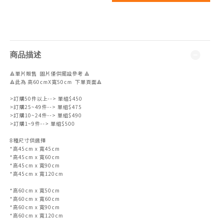
商品描述
🔺單片販售 圖片僅供擺設參考 🔺
🔺此為 高60cmX寬50cm 下單頁面🔺
>訂購50件以上--> 單組$450
>訂購25~49件--> 單組$475
>訂購10~24件--> 單組$490
>訂購1~9件--> 單組$500
8種尺寸供選擇
*高45cm x 寬45cm
*高45cm x 寬60cm
*高45cm x 寬90cm
*高45cm x 寬120cm
*高60cm x 寬50cm
*高60cm x 寬60cm
*高60cm x 寬90cm
*高60cm x 寬120cm