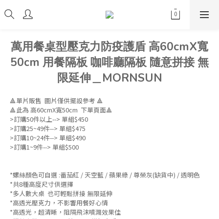
萬用餐桌型壓克力防疫護盾 高60cmX寬
50cm 用餐隔板 咖啡廳隔板 隨意拼接 無
限延伸＿MORNSUN
🔺單片販售  圖片僅供擺設參考 🔺
🔺此為 高60cmX寬50cm  下單頁面🔺
>訂購50件以上--> 單組$450
>訂購25~49件--> 單組$475
>訂購10~24件--> 單組$490
>訂購1~9件--> 單組$500
*螺絲顏色可自選 :番茄紅 / 天空藍 / 蘋果綠 / 尊榮灰(缺貨中) / 透明色
*共8種高度尺寸供選擇
*多人數大桌  也可輕鬆拼接 無限延伸
*高透光壓克力，不影響用餐好心情
*高透光，超清晰，阻隔飛沫噴濺效果佳