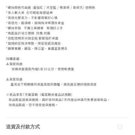
*螺絲顏色可自選 :番茄紅 / 天空藍 / 蘋果綠 / 尊榮灰/ 透明色
*多人數大桌 也可輕鬆無限延伸
*高透光壓克力，不影響用餐好心情
*高透光，超清晰，阻隔飛沫噴濺效果佳
*螺絲安裝 不需工具簡單 易懂好上手
*角座設計站立穩固 防風 防震
*搭配透明奈米固定貼 緊緊黏於桌面
*阻隔鄰近飛沫噴散，降低受感染風險
*簡餐餐廳、飯店、辦公室、會議室皆適合
採購建議:
🔺寬度挑選
依據桌面寬度內縮5至10公分，使用較適當
🔺高度挑選
量測坐下時眼睛到桌面高度的距離，再挑選合適的隔板高度
※商品享有7天鑑賞期（鑑賞期非產品試用期）
新品瑕疵退換貨服務，請於收到商品7天內提出申請可免費更換新品，
除商品瑕疵，恕不接受退貨服務。
送貨及付款方式