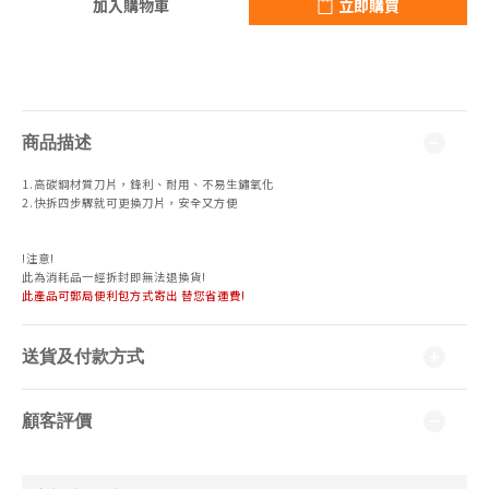
加入購物車
立即購買
商品描述
1.高碳鋼材質刀片，鋒利、耐用、不易生鏽氧化
2.快拆四步驟就可更換刀片，安全又方便
!注意!
此為消耗品一經拆封即無法退換貨!
此產品可郵局便利包方式寄出 替您省運費!
送貨及付款方式
顧客評價