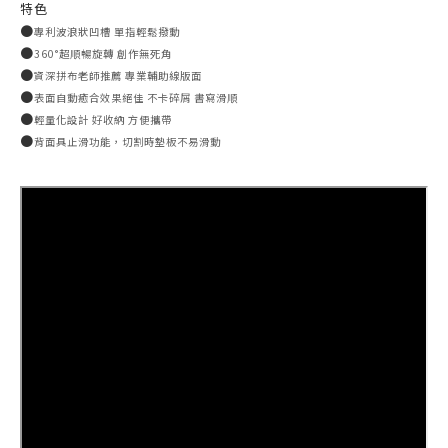
特色
●
專利波浪狀凹槽 單指輕鬆撥動
●
360°超順暢旋轉 創作無死角
●
資深拼布老師推薦 專業輔助線版面
●
表面自動癒合效果絕佳 不卡碎屑 書寫滑順
●
輕量化設計 好收納 方便攜帶
●
背面具止滑功能，切割時墊板不易滑動