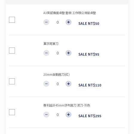
A3質感霧面桌墊 墊板 工作辦公滑鼠桌墊
SALE NT$50
翼字尾筆刀
SALE NT$95
20mm自動圓刀(紅)
SALE NT$110
專利設計45mm拼布圓刀 滾刀-灰色
SALE NT$295