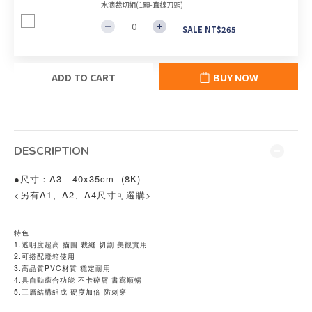
水滴裁切組(1顆-直線刀頭)
SALE NT$265
ADD TO CART
BUY NOW
DESCRIPTION
尺寸：
A3 - 40x35cm  (8K)
●
<
另有A1、A2、A4尺寸可選購>
特色
1.透明度超高 描圖 裁縫 切割 美觀實用 
2.可搭配燈箱使用
3.高品質PVC材質 穩定耐用
4.具自動癒合功能 不卡碎屑 書寫順暢
5.三層結構組成 硬度加倍 防刺穿