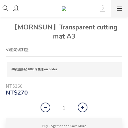
【MORNSUN】Transparent cutting
mat A3
A3透明切割墊
結帳金額滿$1000 享免運 on order
NT$350
NT$270
Buy Together and Save More