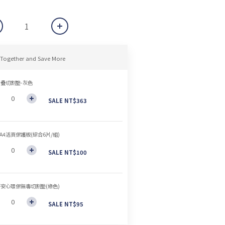
 Together and Save More
折疊切割墊-灰色
SALE NT$363
A4活頁保護板(綜合6片/組)
SALE NT$100
好安心環保無毒切割墊(綠色)
SALE NT$95