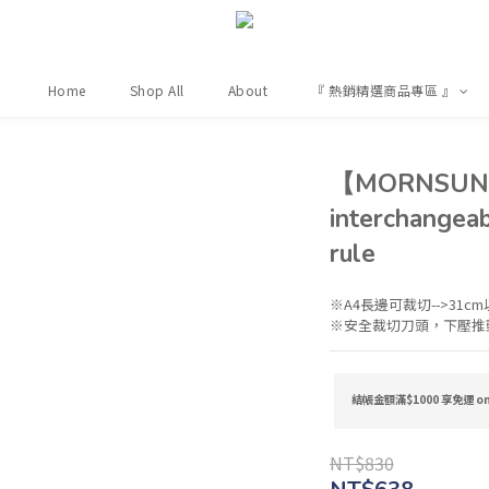
Home
Shop All
About
『 熱銷精選商品專區 』
【MORNSUN】E
interchangea
rule
※A4長邊可裁切-->31
※安全裁切刀頭，下壓推動
結帳金額滿$1000 享免運 on 
NT$830