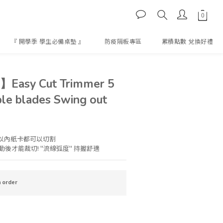
『 開學季 學生必備桌墊 』
防疫隔板專區
累積點數 兌換好禮
BUY NOW
asy Cut Trimmer 5
ble blades Swing out
cm以內紙卡都可以切割
後才能裁切! "流線弧度" 持握舒適
order