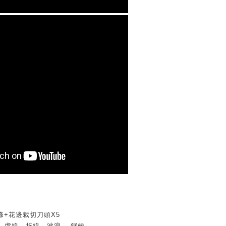
條+花邊裁切刀頭X5
線、虛線、折線、波浪 、鋸齒