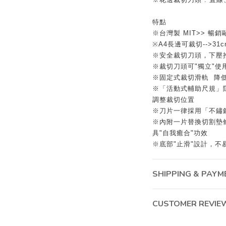
特點
※台灣製 MIT>> 暢
※A4長邊可裁切-->3
※安全裁切刀頭，下壓推
※裁切刀頭可"獨立"使
※固定式裁切滑軌 降
※「活動式輔助尺規」
調整裁切位置
※刀片一律採用「不鏽鋼
※內附一片替換切割墊
具"自我癒合"功效
※底部"止滑"設計，不
SHIPPING & PAYM
CUSTOMER REVIE