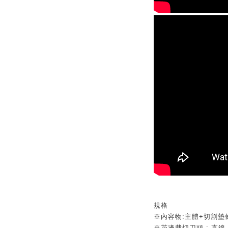
規格
※內容物:主體+切割墊
※花邊裁切刀頭 : 直