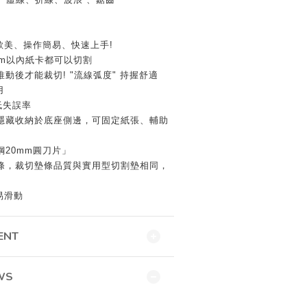
銷歐美、操作簡易、快速上手!
1cm以內紙卡都可以切割
動後才能裁切! "流線弧度" 持握舒適
用
低失誤率
隱藏收納於底座側邊，可固定紙張、輔助
20mm圓刀片」
條，裁切墊條品質與實用型切割墊相同，
易滑動
ENT
WS