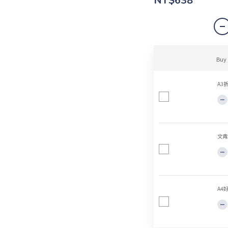
NT$638
Buy
A3
文青
A4